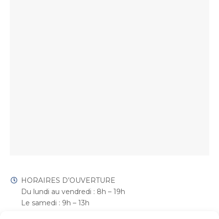
HORAIRES D’OUVERTURE
Du lundi au vendredi : 8h – 19h
Le samedi : 9h – 13h
1 avenue de la Reine Anne, 78490 Montfort l’Amaury