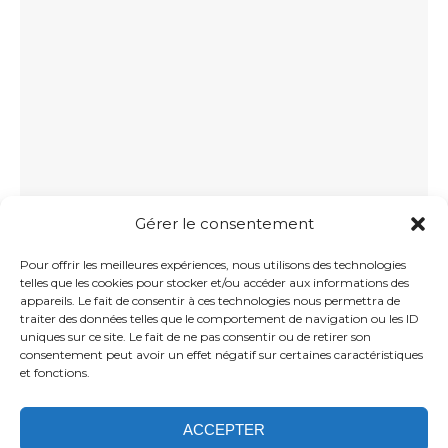
Gérer le consentement
PRENDRE RDV
Pour offrir les meilleures expériences, nous utilisons des technologies
telles que les cookies pour stocker et/ou accéder aux informations des
appareils. Le fait de consentir à ces technologies nous permettra de
23 avenue de l’Europe
traiter des données telles que le comportement de navigation ou les ID
17500 St Germain de Lusignan
uniques sur ce site. Le fait de ne pas consentir ou de retirer son
consentement peut avoir un effet négatif sur certaines caractéristiques
05 46 48 00 20
et fonctions.
ACCEPTER
Politique de confidentialité
Confidentialité