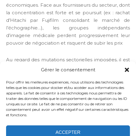
économiques. Face aux fournisseurs du secteur, dont
la concentration est forte et se poursuit (ex : rachat
d’Hitachi par Fujifilm consolidant le marché de
l’échographie…), les groupes indépendants
d’imagerie médicale perdent progressivement leur
pouvoir de négociation et risquent de subir les prix
Au regard des mutations sectorielles imposées, il est
peu probable que sur les 10 prochaines années, un
Gérer le consentement
grand nombre de groupes de radiologues envisagent
le statut quo.
Pour offrir les meilleures expériences, nous utilisons des technologies
telles que les cookies pour stocker et/ou accéder aux informations des
Fin 2024, les réseaux représentent 25% du secteur et
appareils. Le fait de consentir à ces technologies nous permettra de
les groupes de plus de 20 radiologues 15% du
traiter des données telles que le comportement de navigation ou les ID
uniques sur ce site. Le fait de ne pas consentir ou de retirer son
secteur.
consentement peut avoir un effet négatif sur certaines caractéristiques
et fonctions.
ACCEPTER
Politique de confidentialité
Confidentialité