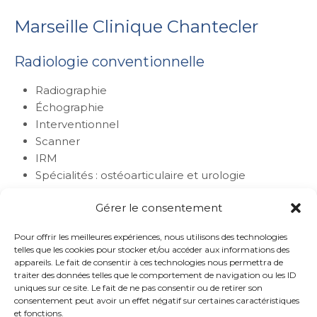
Marseille Clinique Chantecler
Radiologie conventionnelle
Radiographie
Échographie
Interventionnel
Scanner
IRM
Spécialités : ostéoarticulaire et urologie
Gérer le consentement
PRENDRE RDV
Pour offrir les meilleures expériences, nous utilisons des technologies
telles que les cookies pour stocker et/ou accéder aux informations des
240-244 avenue des Poilus
appareils. Le fait de consentir à ces technologies nous permettra de
13012 Marseille
traiter des données telles que le comportement de navigation ou les ID
uniques sur ce site. Le fait de ne pas consentir ou de retirer son
04 91 21 06 13
consentement peut avoir un effet négatif sur certaines caractéristiques
https://imageries-marseille.fr
et fonctions.