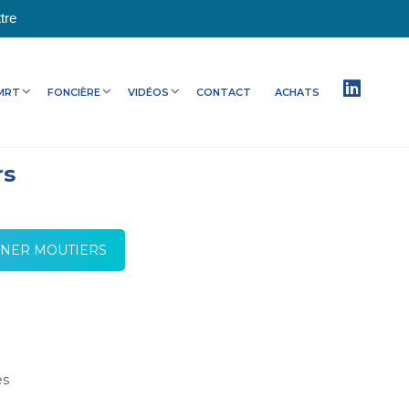
tre
MRT
FONCIÈRE
VIDÉOS
CONTACT
ACHATS
rs
ANNER MOUTIERS
es